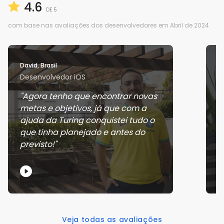
4.6
DE 5
com base nas avaliações dos desenvolvedores em Abril de 2024
David, Brasil
J
Desenvolvedor iOS
D
Agora tenho que encontrar novas
metas e objetivos, já que com a
g
ajuda da Turing conquistei tudo o
b
que tinha planejado e antes do
previsto!
Veja todas as avaliações