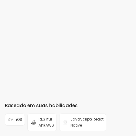
Baseado em suas habilidades
RESTful
JavaScript/React
iOS
API/AWS
Native