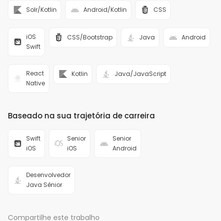
Solr/Kotlin
Android/Kotlin
CSS
iOS
CSS/Bootstrap
Java
Android
Swift
React
Kotlin
Java/JavaScript
Native
Baseado na sua trajetória de carreira
Swift
Senior
Senior
iOS
iOS
Android
Desenvolvedor
Java Sênior
Compartilhe este trabalho