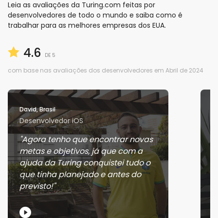
Leia as avaliações da Turing.com feitas por
desenvolvedores de todo o mundo e saiba como é
trabalhar para as melhores empresas dos EUA.
4.6
DE 5
com base nas avaliações dos desenvolvedores em Abril de 2024
David, Brasil
J
Desenvolvedor iOS
D
Agora tenho que encontrar novas
metas e objetivos, já que com a
g
ajuda da Turing conquistei tudo o
b
que tinha planejado e antes do
previsto!