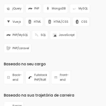
jQuery
PHP
MongoDB
MySQL
Vue.js
HTML
HTML/CSS
CSS
PHP/MySQL
SQL
JavaScript
PHP/Laravel
Baseado no seu cargo
Back-
Fullstack
Front-
end
PHP/RoR
end
Baseado na sua trajetória de carreira
Senior